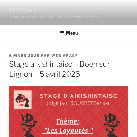
Aller
ARACF
au
Académie Régionale d'Aikido du Comtat Forézien
contenu
principal
Menu
PUBLIÉ
6 MARS 2025
PAR
WEB ARACF
LE
Stage aikishintaiso – Boen sur
Lignon – 5 avril 2025