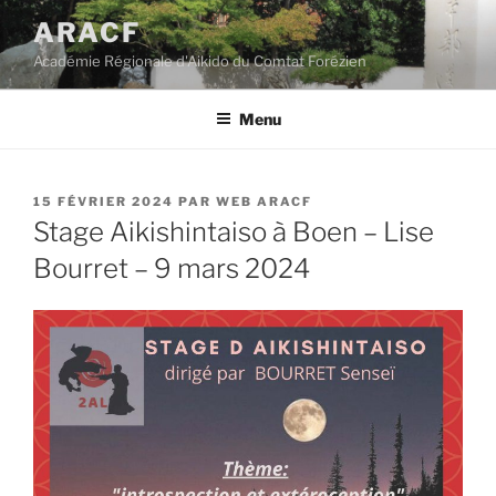
Aller
ARACF
au
Académie Régionale d'Aikido du Comtat Forézien
contenu
principal
Menu
PUBLIÉ
15 FÉVRIER 2024
PAR
WEB ARACF
LE
Stage Aikishintaiso à Boen – Lise
Bourret – 9 mars 2024