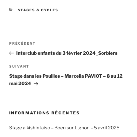
CATÉGORIES
STAGES & CYCLES
Navigation
Article
PRÉCÉDENT
de
précédent
Interclub enfants du 3 février 2024_Sorbiers
l’article
Article
SUIVANT
suivant
Stage dans les Pouilles – Marcella PAVIOT – 8 au 12
mai 2024
INFORMATIONS RÉCENTES
Stage aikishintaiso – Boen sur Lignon – 5 avril 2025