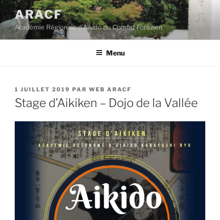
Aller
ARACF
au
Académie Régionale d'Aikido du Comtat Forézien
contenu
principal
Menu
PUBLIÉ
1 JUILLET 2019
PAR
WEB ARACF
LE
Stage d’Aikiken – Dojo de la Vallée